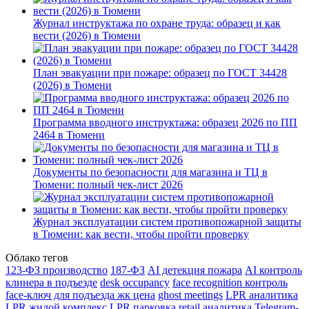
Журнал инструктажа по охране труда: образец и как
вести (2026) в Тюмени
План эвакуации при пожаре: образец по ГОСТ 34428
(2026) в Тюмени
Программа вводного инструктажа: образец 2026 по ПП
2464 в Тюмени
Документы по безопасности для магазина и ТЦ в
Тюмени: полный чек-лист 2026
Журнал эксплуатации систем противопожарной защиты
в Тюмени: как вести, чтобы пройти проверку
Облако тегов
123-ФЗ производство
187-ФЗ
AI детекция пожара
AI контроль
клинера в подъезде
desk occupancy
face recognition контроль
face-ключ для подъезда жк цена
ghost meetings
LPR аналитика
LPR жилой комплекс
LPR парковка
retail аналитика
Telegram-