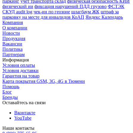
паркинг
учёт транспорта склад
физическая безопасность КИИ
физический ии
фиксация нарушений ПДД грузово
ФСТЭК
СКУД audit log
чек-ин по геозоне
шлагбаум ЖК
штраф за
парковку на месте для инвалидов КоАП
Яндекс Календарь
Компания
О компании
Новости
Продукция
Вакансии
Политика
Партнерам
Информация
Условия оплаты
Условия доставки
Гарантия на товар
Карта покрытия GSM, 3G, 4G в Тюмени
Помощь
Блог
Бренды
Оставайтесь на связи
Вконтакте
YouTube
Наши контакты