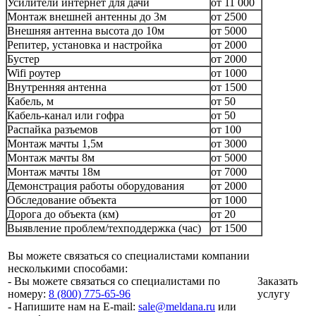
Усилители интернет для дачи
от 11 000
Монтаж внешней антенны до 3м
от 2500
Внешняя антенна высота до 10м
от 5000
Репитер, установка и настройка
от 2000
Бустер
от 2000
Wifi роутер
от 1000
Внутренняя антенна
от 1500
Кабель, м
от 50
Кабель-канал или гофра
от 50
Распайка разъемов
от 100
Монтаж мачты 1,5м
от 3000
Монтаж мачты 8м
от 5000
Монтаж мачты 18м
от 7000
Демонстрация работы оборудования
от 2000
Обследование объекта
от 1000
Дорога до объекта (км)
от 20
Выявление проблем/техподдержка (час)
от 1500
Вы можете связаться со специалистами компании
несколькими способами:
- Вы можете связаться со специалистами по
Заказать
номеру:
8 (800) 775-65-96
услугу
- Напишите нам на E-mail:
sale@meldana.ru
или