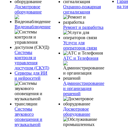
Гара
на то
Досмотровое
Охранно-пожарная
оборудование
сигнализация
Видеонаблюдение
Ремонт и разработка
Услуги для
операторов связи
Системы
контроля и
АТС и Телефония
управления
доступом (СКУД)
Серверы для ИИ
и нейросетей
Администрирование
и организация
решений
Системы
Досмотровое
звукового
оборудование
оповещения и
музыкальной