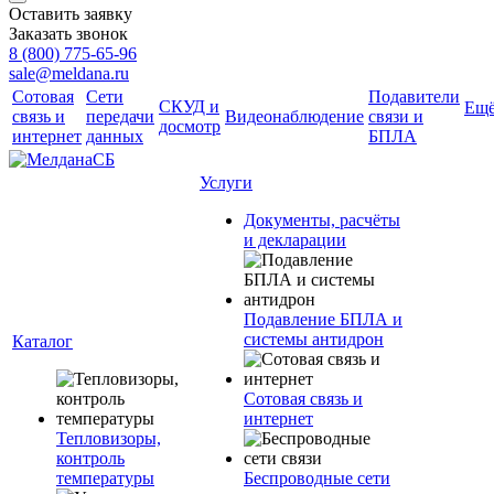
Оставить заявку
Заказать звонок
8 (800) 775-65-96
sale@meldana.ru
Сотовая
Сети
Подавители
СКУД и
Ещ
связь и
передачи
Видеонаблюдение
связи и
досмотр
интернет
данных
БПЛА
Услуги
Документы, расчёты
и декларации
Подавление БПЛА и
системы антидрон
Каталог
Сотовая связь и
интернет
Тепловизоры,
контроль
температуры
Беспроводные сети