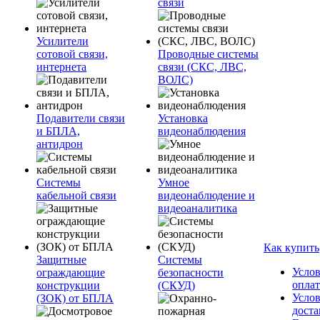
связи
Усилители
сотовой связи,
Проводные системы
интернета
связи (СКС, ЛВС,
ВОЛС)
Подавители связи
Установка
и БПЛА,
видеонаблюдения
антидрон
Системы
Умное
кабельной связи
видеонаблюдение и
видеоаналитика
Как купить
Защитные
Системы
Усло
ограждающие
безопасности
опла
конструкции
(СКУД)
Усло
(ЗОК) от БПЛА
доста