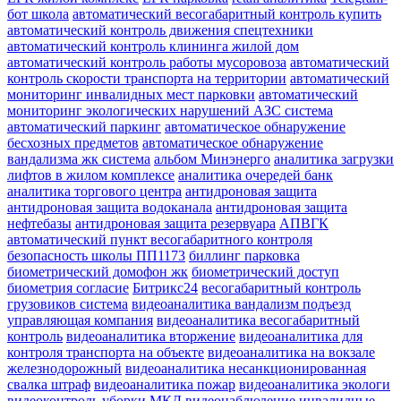
бот школа
автоматический весогабаритный контроль купить
автоматический контроль движения спецтехники
автоматический контроль клининга жилой дом
автоматический контроль работы мусоровоза
автоматический
контроль скорости транспорта на территории
автоматический
мониторинг инвалидных мест парковки
автоматический
мониторинг экологических нарушений АЗС система
автоматический паркинг
автоматическое обнаружение
бесхозных предметов
автоматическое обнаружение
вандализма жк система
альбом Минэнерго
аналитика загрузки
лифтов в жилом комплексе
аналитика очередей банк
аналитика торгового центра
антидроновая защита
антидроновая защита водоканала
антидроновая защита
нефтебазы
антидроновая защита резервуара
АПВГК
автоматический пункт весогабаритного контроля
безопасность школы ПП1173
биллинг парковка
биометрический домофон жк
биометрический доступ
биометрия согласие
Битрикс24
весогабаритный контроль
грузовиков система
видеоаналитика вандализм подъезд
управляющая компания
видеоаналитика весогабаритный
контроль
видеоаналитика вторжение
видеоаналитика для
контроля транспорта на объекте
видеоаналитика на вокзале
железнодорожный
видеоаналитика несанкционированная
свалка штраф
видеоаналитика пожар
видеоаналитика экологи
видеоконтроль уборки МКД
видеонаблюдение инвалидные