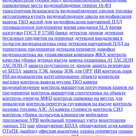
парковочные места
видеонаблюдение перрон 16-ФЗ
транспортная безопасность
видеонаблюдение пролив топлива
автозаправка купить
видеонаблюдение школа
видеофиксация
вывоза ТКО жилой дом
видеофиксация нарушений ПДД
промышленное предприятие
время ожидания SLA
время
разгрузки
ГОСТ Р 57580 банки
детектор дронов
детекция
бесхозных предметов на перронах
детекция вандализма в
подъезде видеоаналитика цена
детекция нарушений ПДД на
территории предприятия
детекция периметр
домофон
видеоаналитика жк управляющая компания
ЖКХ контроль
качества уборки
журнал въезда
замена охранника AI
ЗАСЛОН
ЗАСЛОН-Д
защита подстанции от дронов
защита резервуара
от БПЛА
защита ТЭК дроны
ЗОК для ОРУ
ИИ контроль парк
ИИ-видеоаналитик
категорирование объекта
конверсия
магазин
контроль вывоза мусора ТКО камера
видеонаблюдение
контроль маршрутов погрузчиков кранов на
предприятии
контроль маршрутов спецтехники на объекте
контроль очереди МФЦ
контроль парковки на местах для
инвалидов
контроль перегруза грузовиков на въезде
контроль
разлива топлива АЗС AI-камера стоимость
контроль СИЗ
контроль уборки подъездов клинингом
мобильное
приложение УРВ
мобильный терминал учёта
монетизация
данных ТЦ
нар
обнаружение БПЛА
обнаружение огня камера
ОТиПБ дашборд
офисная аналитика
охрана периметра
охрана