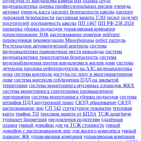
подъездов от вандализма камера ИИ
охрана труда
видеоаналитика
оценка профессиональных рисков
очередь
автомат
очередь касса
паспорт безопасности школы
паспорт
дорожной безопасности
пассивная защита ТЭЦ
пилот
подсчёт
посетителей
посещаемость школы
ПП 1467
ПП РФ 258 2024
проверка уборки подъездов управляющая компания
проектирование ЗОК
распознавание номеров
рейтинг
перевозчиков
рекомендации Минобороны
робот патруль
Ростехнадзор автоматический контроль
система
видеоаналитики парковочные места инвалиды
система
видеоаналитики транспортная безопасность
система
видеонаблюдения против вандализма в жилом доме
система
детекции пролива нефтепродуктов на АЗС видеоаналитика
цена
система контроля доступа по лицу в многоквартирном
доме
система контроля соблюдения ПДД на закрытой
территории
система мониторинга мусорных площадок ЖКХ
система мониторинга спецтехники промышленное
предприятие
система мониторинга уборки подъездов
система
штрафов ПДД внутренний транс
СКУД образование
СКУД
распознавание лиц
СП 542
структурное покрытие
тепловая
карта
трафик ТЦ
тросовая защита от БПЛА
ТСЖ шлагбаум
турникет биометрия
уведомления родителям
удалённая
охрана
умный домофон для ук ТСЖ стоимость
умный
домофон с распознаванием лиц для жилого комплекса
умный
паркинг ЖК
управляющая компания
управляющая компания