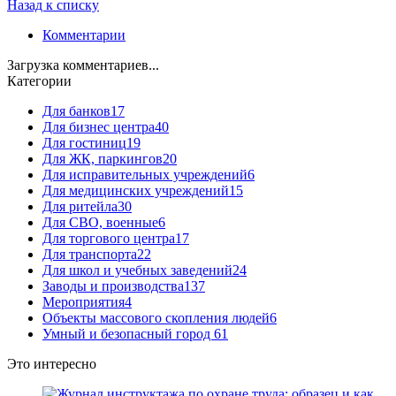
Назад к списку
Комментарии
Загрузка комментариев...
Категории
Для банков
17
Для бизнес центра
40
Для гостиниц
19
Для ЖК, паркингов
20
Для исправительных учреждений
6
Для медицинских учреждений
15
Для ритейла
30
Для СВО, военные
6
Для торгового центра
17
Для транспорта
22
Для школ и учебных заведений
24
Заводы и производства
137
Мероприятия
4
Объекты массового скопления людей
6
Умный и безопасный город
61
Это интересно