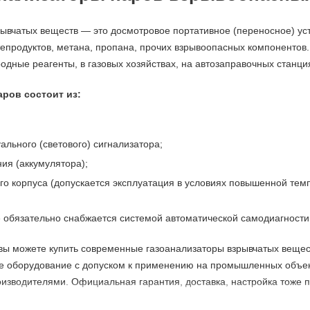
рывчатых веществ — это досмотровое портативное (переносное) ус
епродуктов, метана, пропана, прочих взрывоопасных компонентов.
одные реагенты, в газовых хозяйствах, на автозаправочных станци
аров состоит из:
уального (светового) сигнализатора;
ния (аккумулятора);
го корпуса (допускается эксплуатация в условиях повышенной те
е обязательно снабжается системой автоматической самодиагности
вы можете купить современные газоанализаторы взрывчатых вещест
 оборудование с допуском к применению на промышленных объект
изводителями. Официальная гарантия, доставка, настройка тоже п
оведения предпроектного расчета, подбора оборудования.