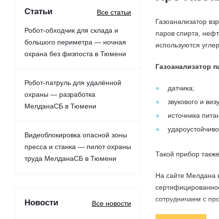
Статьи
Все статьи
Газоанализатор вз
Робот-обходчик для склада и
паров спирта, нефт
большого периметра — ночная
используются углер
охрана без физпоста в Тюмени
Газоанализатор п
Робот-патруль для удалённой
датчика;
охраны — разработка
звукового и виз
МелданаСБ в Тюмени
источника пита
удароустойчиво
Видеоблокировка опасной зоны
пресса и станка — пилот охраны
Такой прибор такж
труда МелданаСБ в Тюмени
На сайте Мелдана 
сертифицированное
сотрудничаем с про
Новости
Все новости
менеджером для пр