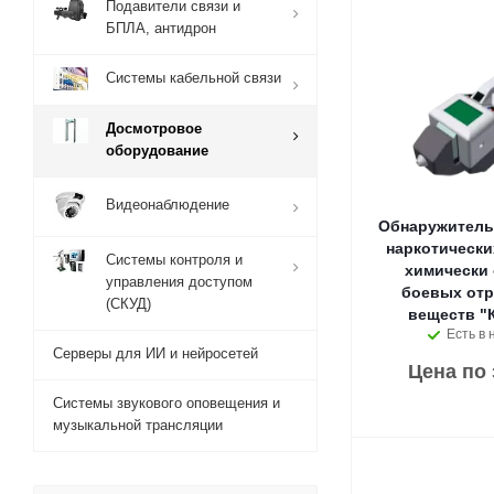
Подавители связи и
БПЛА, антидрон
Системы кабельной связи
Досмотровое
оборудование
Видеонаблюдение
Обнаружитель
наркотически
Системы контроля и
химически 
управления доступом
боевых от
(СКУД)
веществ "
Есть в 
Серверы для ИИ и нейросетей
Цена по
Системы звукового оповещения и
музыкальной трансляции