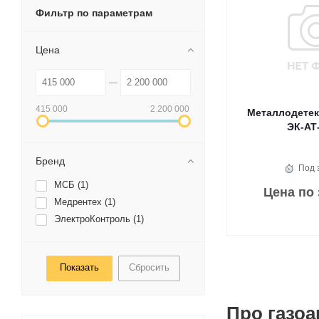
Фильтр по параметрам
Цена
415 000
2 200 000
Металлодетек
ЭК-АТ
Бренд
Под 
МСБ (
1
)
Цена по
Медрентех (
1
)
ЭлектроКонтроль (
1
)
Сбросить
Про газо