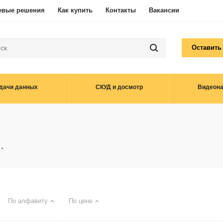
евые решения
Как купить
Контакты
Вакансии
Оставить
дачи данных
СКУД и досмотр
Видеон
По алфавиту
По цене