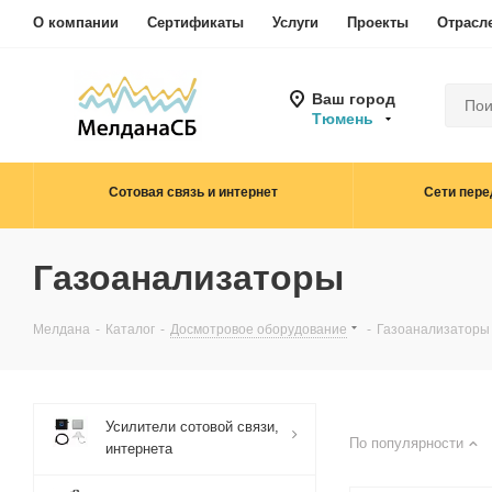
О компании
Сертификаты
Услуги
Проекты
Отрасл
Ваш город
Тюмень
Сотовая связь и интернет
Сети пере
Газоанализаторы
Мелдана
-
Каталог
-
Досмотровое оборудование
-
Газоанализаторы
Усилители сотовой связи,
По популярности
интернета