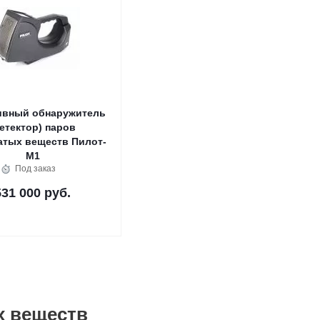
ивный обнаружитель
детектор) паров
атых веществ Пилот-
М1
Под заказ
531 000 руб.
х веществ