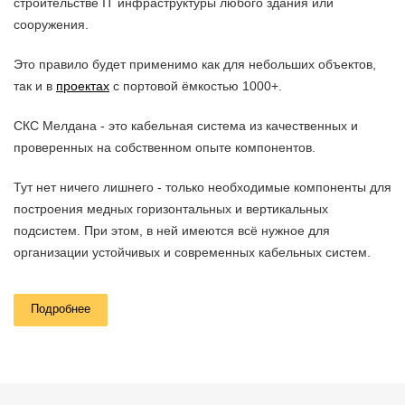
строительстве IT инфраструктуры любого здания или
сооружения.
Это правило будет применимо как для небольших объектов,
так и в
проектах
с портовой ёмкостью 1000+.
СКС Мелдана - это кабельная система из качественных и
проверенных на собственном опыте компонентов.
Тут нет ничего лишнего - только необходимые компоненты для
построения медных горизонтальных и вертикальных
подсистем. При этом, в ней имеются всё нужное для
организации устойчивых и современных кабельных систем.
Системная гарантия – 25 лет
Подробнее
Мелдана предоставляет системную гарантию на готовые сети
связи на основе компонентов СКС Мелдана. Гарантия
включает в себя: