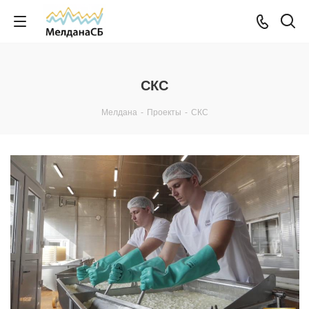
СКС
Мелдана
-
Проекты
-
СКС
Смотреть проект