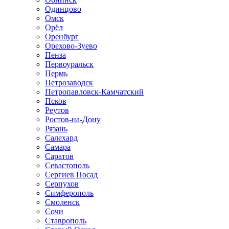
Одинцово
Омск
Орёл
Оренбург
Орехово-Зуево
Пенза
Первоуральск
Пермь
Петрозаводск
Петропавловск-Камчатский
Псков
Реутов
Ростов-на-Дону
Рязань
Салехард
Самара
Саратов
Севастополь
Сергиев Посад
Серпухов
Симферополь
Смоленск
Сочи
Ставрополь