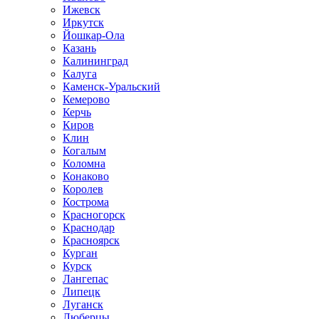
Ижевск
Иркутск
Йошкар-Ола
Казань
Калининград
Калуга
Каменск-Уральский
Кемерово
Керчь
Киров
Клин
Когалым
Коломна
Конаково
Королев
Кострома
Красногорск
Краснодар
Красноярск
Курган
Курск
Лангепас
Липецк
Луганск
Люберцы