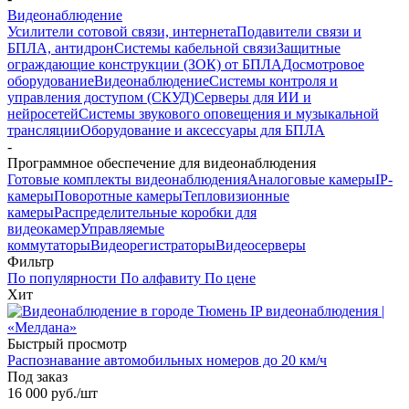
Видеонаблюдение
Усилители сотовой связи, интернета
Подавители связи и
БПЛА, антидрон
Системы кабельной связи
Защитные
ограждающие конструкции (ЗОК) от БПЛА
Досмотровое
оборудование
Видеонаблюдение
Системы контроля и
управления доступом (СКУД)
Серверы для ИИ и
нейросетей
Системы звукового оповещения и музыкальной
трансляции
Оборудование и аксессуары для БПЛА
-
Программное обеспечение для видеонаблюдения
Готовые комплекты видеонаблюдения
Аналоговые камеры
IP-
камеры
Поворотные камеры
Тепловизионные
камеры
Распределительные коробки для
видеокамер
Управляемые
коммутаторы
Видеорегистраторы
Видеосерверы
Фильтр
По популярности
По алфавиту
По цене
Хит
Быстрый просмотр
Распознавание автомобильных номеров до 20 км/ч
Под заказ
16 000 руб.
/шт