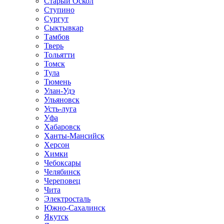
Старый Оскол
Ступино
Сургут
Сыктывкар
Тамбов
Тверь
Тольятти
Томск
Тула
Тюмень
Улан-Удэ
Ульяновск
Усть-луга
Уфа
Хабаровск
Ханты-Мансийск
Херсон
Химки
Чебоксары
Челябинск
Череповец
Чита
Электросталь
Южно-Сахалинск
Якутск