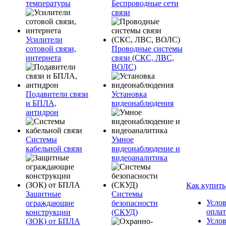
температуры
Беспроводные сети
связи
Усилители
сотовой связи,
Проводные системы
интернета
связи (СКС, ЛВС,
ВОЛС)
Подавители связи
Установка
и БПЛА,
видеонаблюдения
антидрон
Системы
Умное
кабельной связи
видеонаблюдение и
видеоаналитика
Как купить
Защитные
Системы
Усло
ограждающие
безопасности
опла
конструкции
(СКУД)
Усло
(ЗОК) от БПЛА