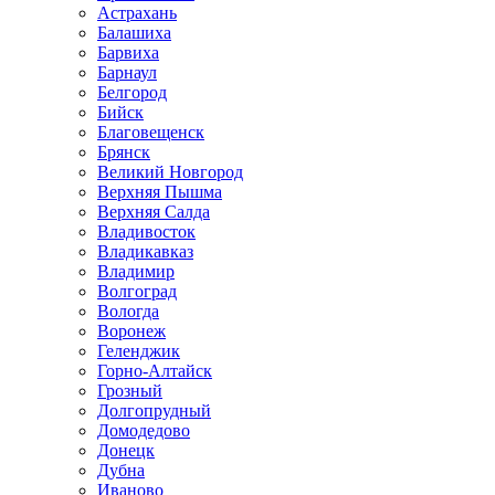
Астрахань
Балашиха
Барвиха
Барнаул
Белгород
Бийск
Благовещенск
Брянск
Великий Новгород
Верхняя Пышма
Верхняя Салда
Владивосток
Владикавказ
Владимир
Волгоград
Вологда
Воронеж
Геленджик
Горно-Алтайск
Грозный
Долгопрудный
Домодедово
Донецк
Дубна
Иваново