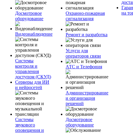
доста
Гара
на то
Досмотровое
Охранно-пожарная
оборудование
сигнализация
Видеонаблюдение
Ремонт и разработка
Услуги для
операторов связи
Системы
контроля и
АТС и Телефония
управления
доступом (СКУД)
Серверы для ИИ
и нейросетей
Администрирование
и организация
решений
Системы
Досмотровое
звукового
оборудование
оповещения и