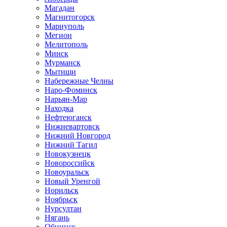
Магадан
Магнитогорск
Мариуполь
Мегион
Мелитополь
Минск
Мурманск
Мытищи
Набережные Челны
Наро-Фоминск
Нарьян-Мар
Находка
Нефтеюганск
Нижневартовск
Нижний Новгород
Нижний Тагил
Новокузнецк
Новороссийск
Новоуральск
Новый Уренгой
Норильск
Ноябрьск
Нурсултан
Нягань
Обнинск