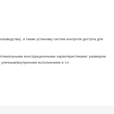
изводства), а также установку систем контроля доступа для
 оптимальными конструкционными характеристиками: размером
, уличным/внутренним исполнением и т.п.
 модели, предназначенные для проезда инвалидных колясок,
ункцией «Антипаника», позволяющей автоматически