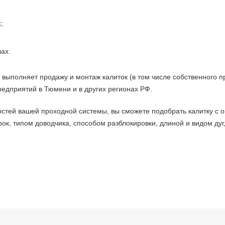
;
ах.
ыполняет продажу и монтаж калиток (в том числе собственного про
едприятий в Тюмени и в других регионах РФ.
остей вашей проходной системы, вы сможете подобрать калитку с
ок, типом доводчика, способом разблокировки, длиной и видом дуг
линейка калиток на сайте
представлены:
е калитки.
Производители: PERCo и БЛОКПОСТ. К заказу доступны
рохода, транспортировки объемных грузов, а также оснащенные ф