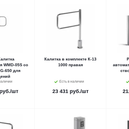
алитка
Калитка в комплекте К-13
P
я WMD-05S со
1000 правая
автома
G-650 для
ств
ений
наличии
Есть в наличии
руб.
/шт
23 431 руб.
/шт
21