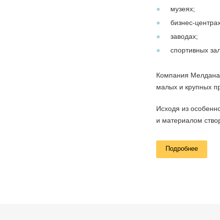
музеях;
бизнес-центрах
заводах;
спортивных зал
Компания Мелдана в
малых и крупных пр
Исходя из особенн
и материалом створ
Подробнее
Товарная 
В нашем каталоге 
Автоматически
организации ВИП-п