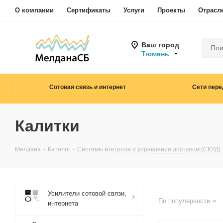
О компании
Сертификаты
Услуги
Проекты
Отрасл
Ваш город
Тюмень
Сотовая связь и интернет
Сети пере
Калитки
Мелдана
-
Каталог
-
Системы контроля и управления доступом (СКУД)
Усилители сотовой связи,
По популярности
интернета