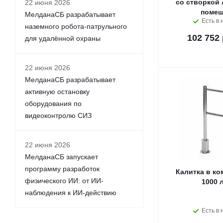
со створкой 
22 июня 2026
помещ
МелданаСБ разрабатывает
Есть в 
наземного робота-патрульного
102 752 
для удалённой охраны
22 июня 2026
МелданаСБ разрабатывает
активную остановку
оборудования по
видеоконтролю СИЗ
22 июня 2026
МелданаСБ запускает
программу разработок
Калитка в ко
физического ИИ: от ИИ-
1000 
наблюдения к ИИ-действию
Есть в 