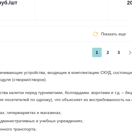
руб.
/шт
2
Показать еще
1
2
3
ничивающие устройства, входящие в комплектацию СКУД, состоящие
дуля (створки/створок).
ва калиток перед турникетами, боллардами, воротами и т.д. – бюд
ия посетителей по одному), что объясняет их востребованность на
ах, гипермаркетах и магазинах;
дминистративных и учебных учреждениях;
нного транспорта;