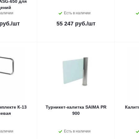
ASG-650 для
ений
наличии
Есть в наличии
руб.
/шт
55 247 руб.
/шт
мплекте К-13
Турникет-калитка SAIMA PR
Калит
левая
900
наличии
Есть в наличии