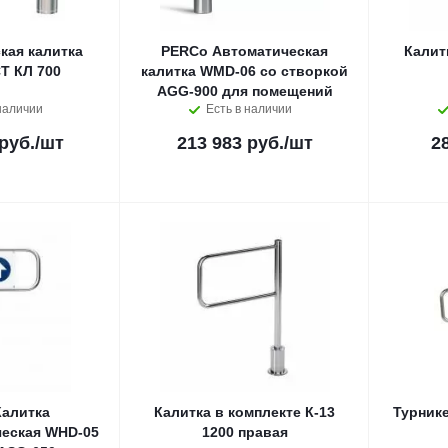
кая калитка
PERCo Автоматическая
Калит
 КЛ 700
калитка WMD-06 со створкой
AGG-900 для помещений
наличии
Есть в наличии
руб.
/шт
213 983 руб.
/шт
2
алитка
Калитка в комплекте К-13
Турнике
еская WHD-05
1200 правая