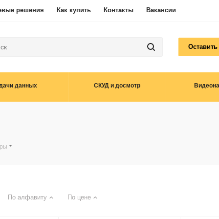
евые решения
Как купить
Контакты
Вакансии
Оставить
дачи данных
СКУД и досмотр
Видеон
оры
По алфавиту
По цене