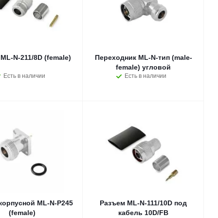
ML-N-211/8D (female)
Переходник ML-N-тип (male-
female) угловой
Есть в наличии
Есть в наличии
корпусной ML-N-P245
Разъем ML-N-111/10D под
(female)
кабель 10D/FB