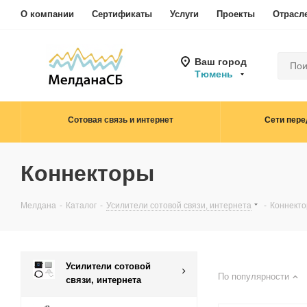
О компании
Сертификаты
Услуги
Проекты
Отрасл
Ваш город
Тюмень
Сотовая связь и интернет
Сети пере
Коннекторы
Мелдана
-
Каталог
-
Усилители сотовой связи, интернета
-
Коннект
Усилители сотовой
По популярности
связи, интернета