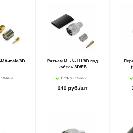
SMA-male/8D
Разъем ML-N-111/8D под
Пер
кабель 8D/FB
(
наличии
Есть в наличии
240 руб.
/шт