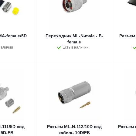
A-female/5D
Переходник ML-N-male - F-
Разъем 
female
наличии
Есть в наличии
-111/5D под
Разъем ML-N-112/10D под
Разъем 
 5D-FB
кабель 10D/FB