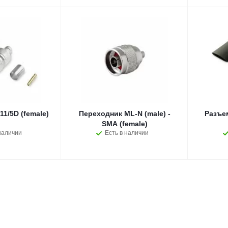
1/5D (female)
Переходник ML-N (male) -
Разъе
SMA (female)
наличии
Есть в наличии