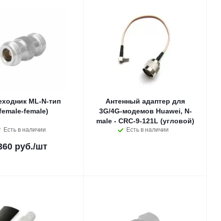
еходник ML-N-тип
Антенный адаптер для
female-female)
3G/4G-модемов Huawei, N-
male - CRC-9-121L (угловой)
Есть в наличии
Есть в наличии
360 руб.
/шт